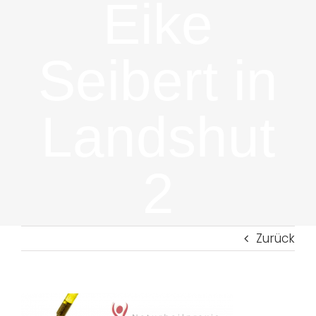
Eike
Seibert in
Landshut
2
Zurück