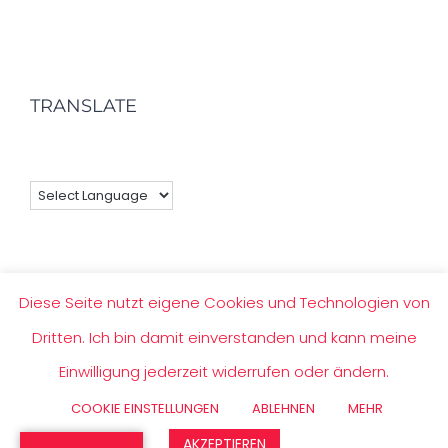
TRANSLATE
Diese Seite nutzt eigene Cookies und Technologien von
Dritten. Ich bin damit einverstanden und kann meine
© Copyright
2026 | Webdesign & Marketingkonzept
Einwilligung jederzeit widerrufen oder ändern.
von
iDIA MARKETING- Online Marketing mit Passi♡n
COOKIE EINSTELLUNGEN
ABLEHNEN
MEHR
Facebook
X
YouTube
Instagram
AKZEPTIEREN