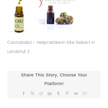
Cannabidiol – Heilpraktikerin Eike Seibert in
Landshut 2
Share This Story, Choose Your
Platform!
Facebook
X
Reddit
LinkedIn
Tumblr
Pinterest
Vk
E-
Mail